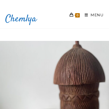
Skip
to
Chemlya
content
MENU
0